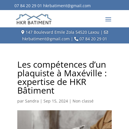
07 84 20 29 01
hkrbatiment@gmail.com
147 Boulevard Emile Zola 54520 Laxou |
hkrbatiment@gmail.com |
07 84 20 29 01
Les compétences d’un
plaquiste à Maxéville :
expertise de HKR
Bâtiment
par
Sandra
|
Sep 15, 2024
|
Non classé