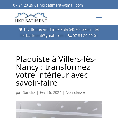
07 84 20 29 01
hkrbatiment@gmail.com
147 Boulevard Emile Zola 54520 Laxou |
hkrbatiment@gmail.com |
07 84 20 29 01
Plaquiste à Villers-lès-
Nancy : transformez
votre intérieur avec
savoir-faire
par
Sandra
|
Fév 26, 2024
|
Non classé