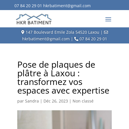
07 84 20 29 01
hkrbatiment@gmail.com
147 Boulevard Emile Zola 54520 Laxou |
hkrbatiment@gmail.com |
07 84 20 29 01
Pose de plaques de
plâtre à Laxou :
transformez vos
espaces avec expertise
par
Sandra
|
Déc 26, 2023
|
Non classé